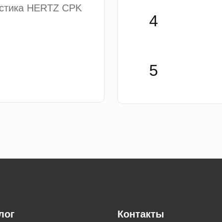
устика HERTZ CPK
лог
Контакты