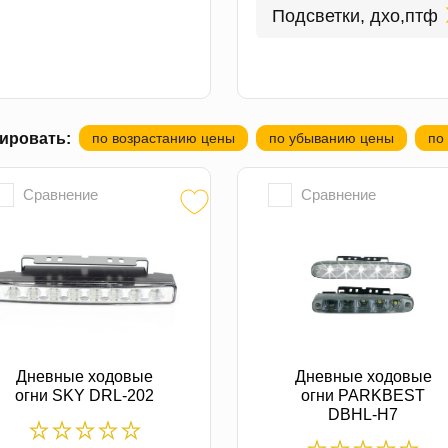
Подсветки, дхо,птф
ировать:
по возрастанию цены
по убыванию цены
по
Сравнение
Сравнение
Дневные ходовые
Дневные ходовые
огни SKY DRL-202
огни PARKBEST
DBHL-H7