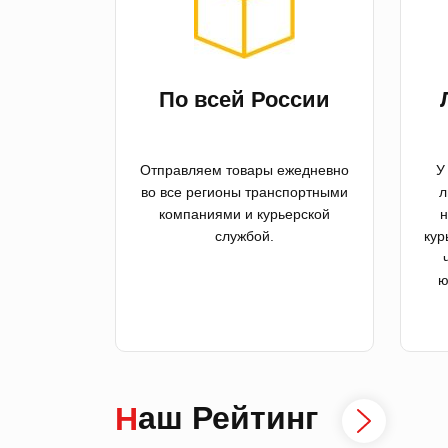
По всей России
Отправляем товары ежедневно
У
во все регионы транспортными
л
компаниями и курьерской
н
службой.
кур
ю
Наш Рейтинг