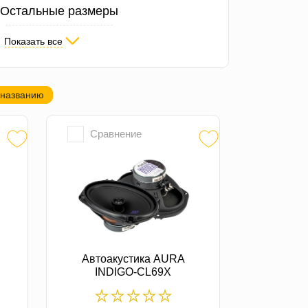
Остальные размеры
Показать все
Твитер
Штатные комплекты
 названию
Сравнение
Автоакустика AURA
INDIGO-CL69X