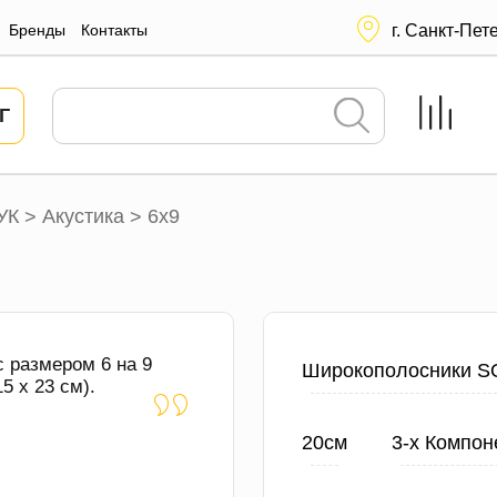
Бренды
Контакты
г. Санкт-Пет
Г
УК
Акустика
6х9
>
>
с размером 6 на 9
Широкополосники S
5 х 23 см).
20см
3-х Компон