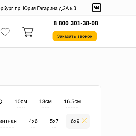
ербург, пр. Юрия Гагарина д.2А к.3
8 800 301-38-08
Заказать звонок
Q
10см
13см
16.5см
ентная
4х6
5х7
6х9