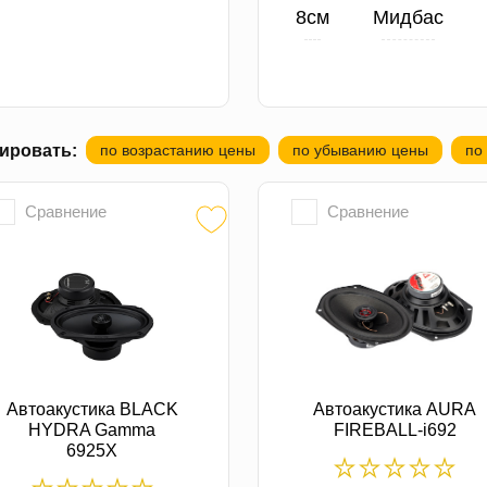
8см
Мидбас
Среднечастотники
ировать:
по возрастанию цены
по убыванию цены
по
Эстрадная акустика
Сравнение
Сравнение
Автоакустика BLACK
Автоакустика AURA
HYDRA Gamma
FIREBALL-i692
6925X