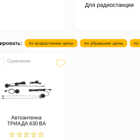
Для радиостанции
ировать:
по возрастанию цены
по убыванию цены
по
Сравнение
Автоантенна
ТРИАДА 630 BA