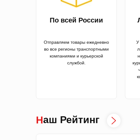
По всей России
Отправляем товары ежедневно
У
во все регионы транспортными
л
компаниями и курьерской
н
службой.
кур
ю
Наш Рейтинг