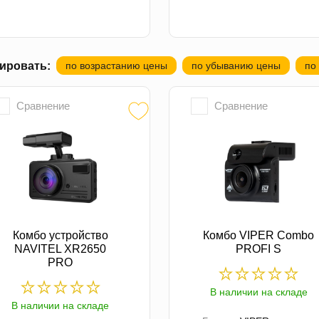
ировать:
по возрастанию цены
по убыванию цены
по
Сравнение
Сравнение
Комбо устройство
Комбо VIPER Combo
NAVITEL XR2650
PROFI S
PRO
В наличии на складе
В наличии на складе