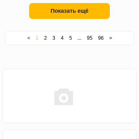
Показать ещё
<
1
2
3
4
5
...
95
96
>