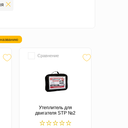
ля
 названию
Сравнение
Утеплитель для
двигателя STP №2