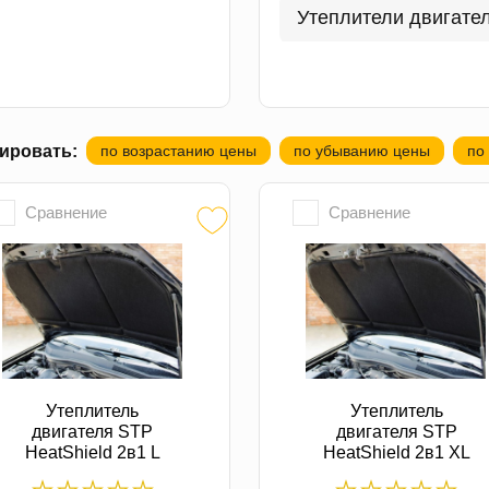
Утеплители двигате
ировать:
по возрастанию цены
по убыванию цены
по
Сравнение
Сравнение
Утеплитель
Утеплитель
двигателя STP
двигателя STP
HeatShield 2в1 L
HeatShield 2в1 XL