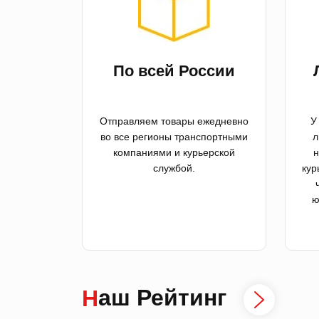
По всей России
Отправляем товары ежедневно
У
во все регионы транспортными
л
компаниями и курьерской
н
службой.
кур
ю
Наш Рейтинг