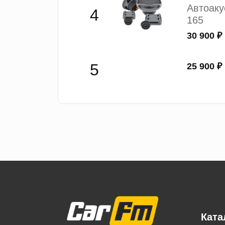
Автоак
165
30 900 ₽
25 900 ₽
Ката