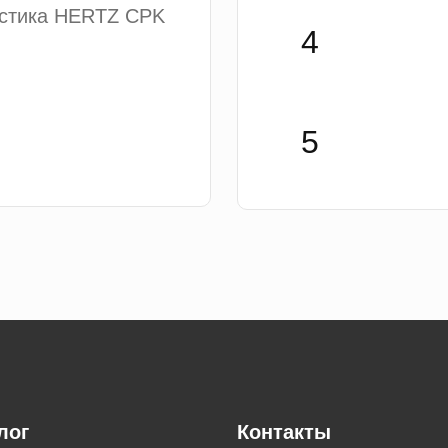
устика HERTZ CPK
лог
Контакты