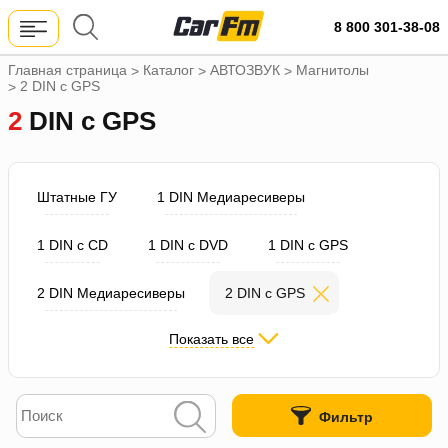
8 800 301-38-08
Главная страница
Каталог
АВТОЗВУК
Магнитолы
>
>
>
2 DIN с GPS
>
2 DIN с GPS
Штатные ГУ
1 DIN Медиаресиверы
1 DIN с CD
1 DIN с DVD
1 DIN с GPS
2 DIN Медиаресиверы
2 DIN с GPS
Показать все
2 DIN с приводом
NAVI / Магнитолы 9"-13"
Фильтр