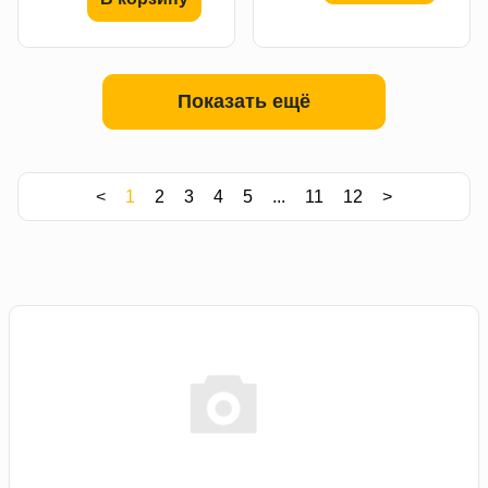
Показать ещё
<
1
2
3
4
5
...
11
12
>