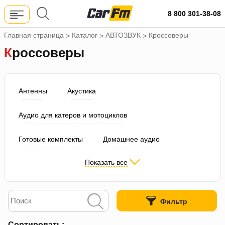
8 800 301-38-08
Главная страница
Каталог
АВТОЗВУК
Кроссоверы
>
>
>
Кроссоверы
Антенны
Акустика
Аудио для катеров и мотоциклов
Готовые комплекты
Домашнее аудио
Показать все
Измерительное оборудование
Кроссоверы
Магнитолы
Предуселители/Эквалайзеры
Фильтр
Процессоры
Сабвуферы
Усилители
Сортировать: