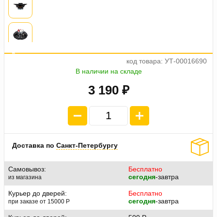
а
е
о
4
п
л
а
т
ж
п
7
9
7
.
5
код товара: УТ-00016690
В наличии на складе
3 190 ₽
Доставка по
Санкт-Петербургу
Самовывоз:
Бесплатно
сегодня
-завтра
из магазина
Курьер до дверей:
Бесплатно
сегодня
-завтра
при заказе от 15000
P