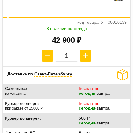
а
е
о
4
п
л
а
т
ж
п
1
0
7
2
5
код товара: УТ-00010139
В наличии на складе
42 900 ₽
Доставка по
Санкт-Петербургу
Самовывоз:
Бесплатно
сегодня
-завтра
из магазина
Курьер до дверей:
Бесплатно
сегодня
-завтра
при заказе от 15000
P
Курьер до дверей:
500
P
сегодня
-завтра
Доставка по РФ:
Расчет